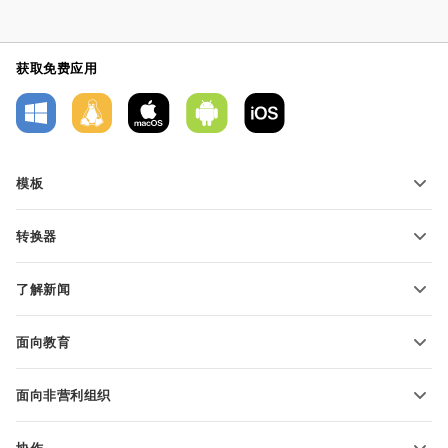
获取免费应用
模板
PDF 表单模板
转换器
文本文档模板
转换文本文件
电子表格模板
了解新闻
转换电子表格
演示文稿模板
博客
转换演示文稿
面向教育
转换 PDF 文件
适用于学生
面向非营利组织
适用于教育人士
功能和工具