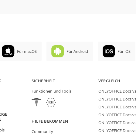
Für macOS
Für Android
Für iOS
G
SICHERHEIT
VERGLEICH
Funktionen und Tools
ONLYOFFICE Docs vs 
ONLYOFFICE Docs vs
ONLYOFFICE Docs vs
IGE
ONLYOFFICE Docs vs 
N
HILFE BEKOMMEN
ONLYOFFICE Docs v
ols
ONLYOFFICE Docs vs
Community