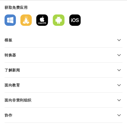
获取免费应用
模板
PDF 表单模板
转换器
文本文档模板
转换文本文件
电子表格模板
了解新闻
转换电子表格
演示文稿模板
博客
转换演示文稿
面向教育
转换 PDF 文件
适用于学生
面向非营利组织
适用于教育人士
功能和工具
协作
申请免费帐户
贡献者