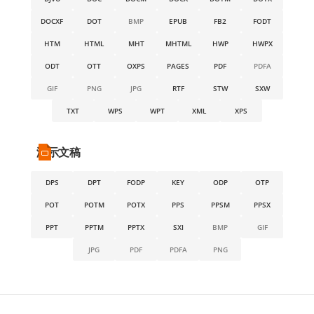
DOCXF
DOT
BMP
EPUB
FB2
FODT
HTM
HTML
MHT
MHTML
HWP
HWPX
ODT
OTT
OXPS
PAGES
PDF
PDFA
GIF
PNG
JPG
RTF
STW
SXW
TXT
WPS
WPT
XML
XPS
演示文稿
DPS
DPT
FODP
KEY
ODP
OTP
POT
POTM
POTX
PPS
PPSM
PPSX
PPT
PPTM
PPTX
SXI
BMP
GIF
JPG
PDF
PDFA
PNG