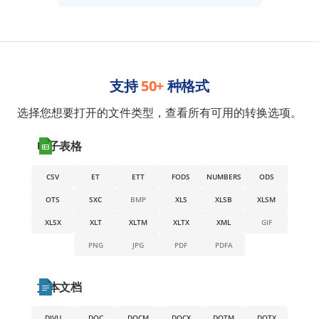
支持
50+
种格式
选择您想要打开的文件类型，查看所有可用的转换选项。
电子表格
CSV
ET
ETT
FODS
NUMBERS
ODS
OTS
SXC
BMP
XLS
XLSB
XLSM
XLSX
XLT
XLTM
XLTX
XML
GIF
PNG
JPG
PDF
PDFA
文本文档
DJVU
DOC
DOCM
DOCX
DOTM
DOTX