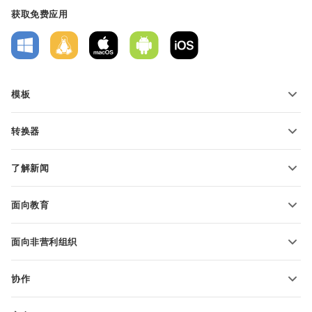
获取免费应用
模板
PDF 表单模板
转换器
文本文档模板
转换文本文件
电子表格模板
了解新闻
转换电子表格
演示文稿模板
博客
转换演示文稿
面向教育
转换 PDF 文件
适用于学生
面向非营利组织
适用于教育人士
功能和工具
协作
申请免费帐户
贡献者