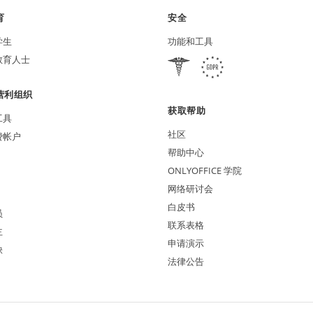
育
安全
学生
功能和工具
教育人士
营利组织
获取帮助
工具
社区
费帐户
帮助中心
ONLYOFFICE 学院
网络研讨会
白皮书
员
联系表格
主
申请演示
缺
法律公告