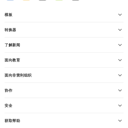
模板
PDF 表单模板
转换器
文本文档模板
转换文本文件
电子表格模板
了解新闻
转换电子表格
演示文稿模板
博客
转换演示文稿
面向教育
转换 PDF 文件
适用于学生
面向非营利组织
适用于教育人士
功能和工具
协作
申请免费帐户
贡献者
安全
翻译人员
功能和工具
网络博主
获取帮助
职位空缺