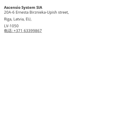
Ascensio System SIA
20A-6 Ernesta Birznieka-Upish street,
Riga, Latvia, EU,
LV-1050
电话
:
+371 63399867