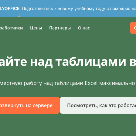
LYOFFICE!
Подготовьтесь к новому учебному году с помощью на
работчики
Цены
Партнеры
О нас
айте над таблицами 
местную работу над таблицами Excel максимальн
азвернуть на сервере
Посмотреть, как это работа