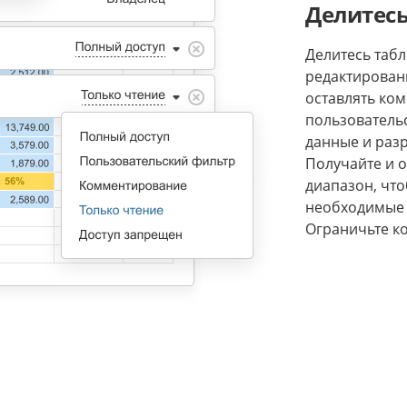
Делитес
Делитесь табл
редактировани
оставлять ком
пользователь
данные и раз
Получайте и 
диапазон, чт
необходимые 
Ограничьте к