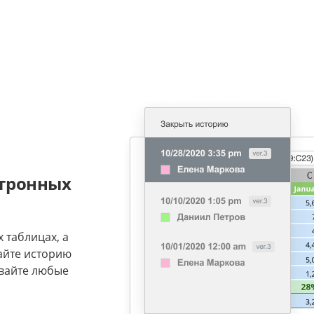
ктронных
 таблицах, а
жайте историю
ивайте любые