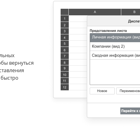
я
ельных
обы вернуться
ставления
 быстро