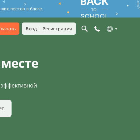
ших постов в блоге.
Скачать
Вход
Регистрация
вместе
о эффективной
ет