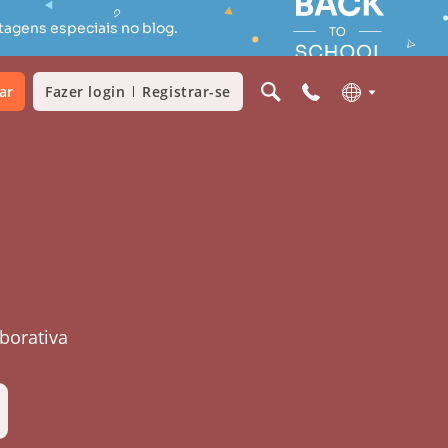
tagens especiais no blog.
ar
Fazer login
Registrar-se
borativa