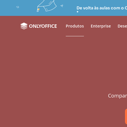
De volta às aulas com o
Produtos
Enterprise
Dese
Compart