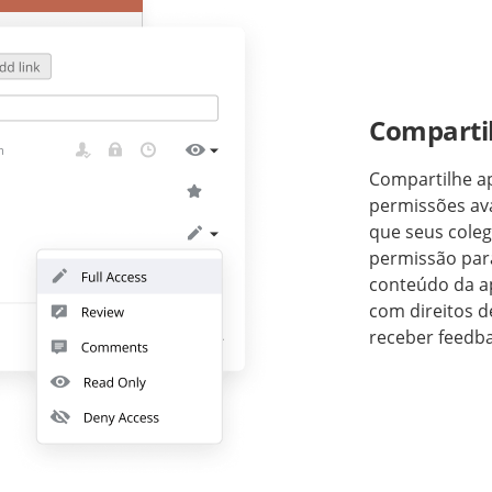
Comparti
Compartilhe a
permissões ava
que seus cole
permissão para
conteúdo da a
com direitos d
receber feedba