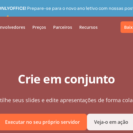
 ONLYOFFICE!
Prepare-se para o novo ano letivo com nossas pos
nvolvedores
Preços
Parceiros
Recursos
Baix
Crie em conjunto
ilhe seus slides e edite apresentações de forma cola
Executar no seu próprio servidor
Veja-o em ação