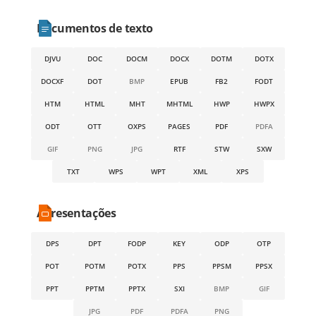
Documentos de texto
DJVU
DOC
DOCM
DOCX
DOTM
DOTX
DOCXF
DOT
BMP
EPUB
FB2
FODT
HTM
HTML
MHT
MHTML
HWP
HWPX
ODT
OTT
OXPS
PAGES
PDF
PDFA
GIF
PNG
JPG
RTF
STW
SXW
TXT
WPS
WPT
XML
XPS
Apresentações
DPS
DPT
FODP
KEY
ODP
OTP
POT
POTM
POTX
PPS
PPSM
PPSX
PPT
PPTM
PPTX
SXI
BMP
GIF
JPG
PDF
PDFA
PNG