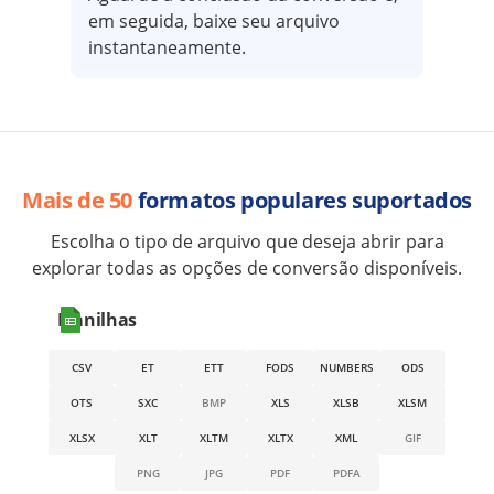
em seguida, baixe seu arquivo
instantaneamente.
Mais de 50
formatos populares suportados
Escolha o tipo de arquivo que deseja abrir para
explorar todas as opções de conversão disponíveis.
Planilhas
CSV
ET
ETT
FODS
NUMBERS
ODS
OTS
SXC
BMP
XLS
XLSB
XLSM
XLSX
XLT
XLTM
XLTX
XML
GIF
PNG
JPG
PDF
PDFA