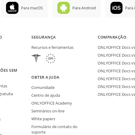
Para macOS
Para Android
Para 
O
SEGURANÇA
COMPARAÇÃO
Recursos e ferramentas
ONLYOFFICE Docs vs 
ONLYOFFICE Docs vs
ONLYOFFICE Docs vs
ÕES SEM
ONLYOFFICE Docs vs 
OBTER AJUDA
ONLYOFFICE Docs v
ntas
ONLYOFFICE Docs vs
Comunidade
gratuita
ONLYOFFICE Docs v
Centro de ajuda
ONLYOFFICE Academy
Seminários on-line
White papers
s
Formulário de contato do
suporte
s