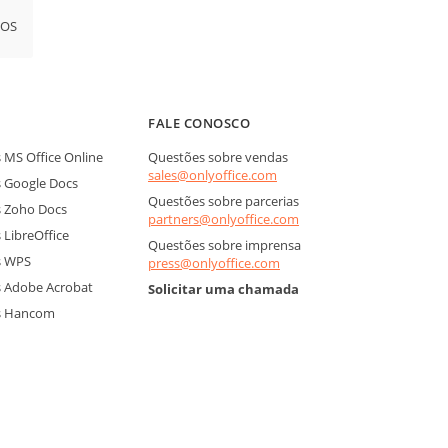
iOS
FALE CONOSCO
MS Office Online
Questões sobre vendas
sales@onlyoffice.com
 Google Docs
Questões sobre parcerias
 Zoho Docs
partners@onlyoffice.com
LibreOffice
Questões sobre imprensa
s WPS
press@onlyoffice.com
 Adobe Acrobat
Solicitar uma chamada
s Hancom