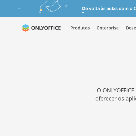
De volta às aulas com o
Produtos
Enterprise
Dese
O ONLYOFFICE 
oferecer os apl