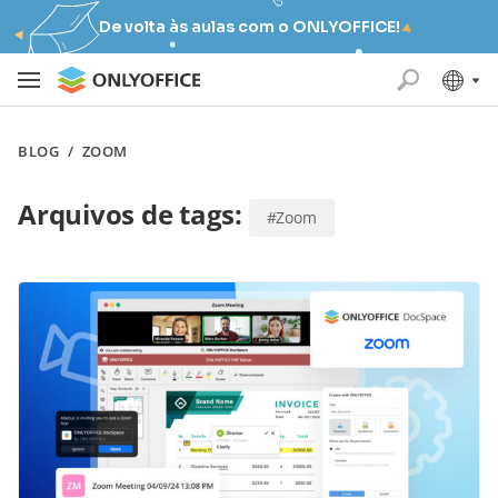
De volta às aulas com o ONLYOFFICE!
BLOG
/
ZOOM
Arquivos de tags:
#Zoom