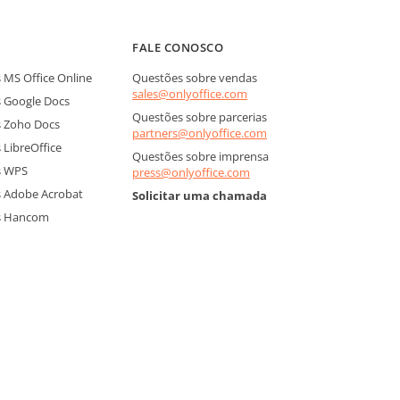
FALE CONOSCO
MS Office Online
Questões sobre vendas
sales@onlyoffice.com
 Google Docs
Questões sobre parcerias
 Zoho Docs
partners@onlyoffice.com
LibreOffice
Questões sobre imprensa
s WPS
press@onlyoffice.com
 Adobe Acrobat
Solicitar uma chamada
s Hancom