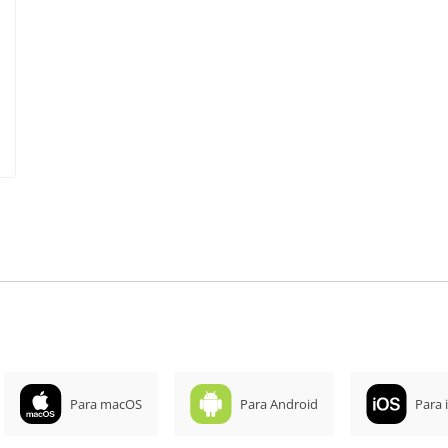
Para macOS
Para Android
Para 