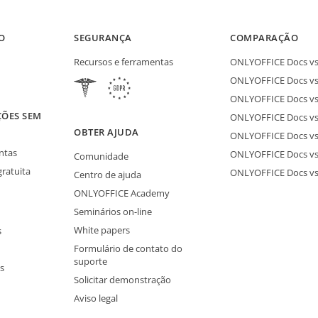
O
SEGURANÇA
COMPARAÇÃO
Recursos e ferramentas
ONLYOFFICE Docs vs 
ONLYOFFICE Docs vs
ONLYOFFICE Docs vs
ÇÕES SEM
ONLYOFFICE Docs vs 
S
OBTER AJUDA
ONLYOFFICE Docs v
ntas
ONLYOFFICE Docs vs
Comunidade
gratuita
ONLYOFFICE Docs v
Centro de ajuda
ONLYOFFICE Academy
Seminários on-line
White papers
s
Formulário de contato do
suporte
s
Solicitar demonstração
Aviso legal