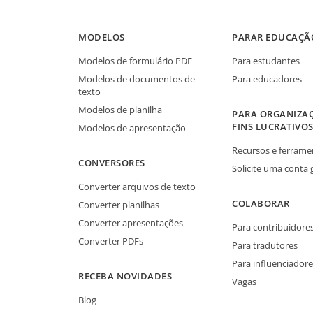
MODELOS
PARAR EDUCAÇÃ
Modelos de formulário PDF
Para estudantes
Modelos de documentos de
Para educadores
texto
Modelos de planilha
PARA ORGANIZA
FINS LUCRATIVO
Modelos de apresentação
Recursos e ferrame
CONVERSORES
Solicite uma conta 
Converter arquivos de texto
COLABORAR
Converter planilhas
Converter apresentações
Para contribuidore
Converter PDFs
Para tradutores
Para influenciadore
RECEBA NOVIDADES
Vagas
Blog