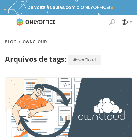
De volta às aulas com o ONLYOFFICE!
BLOG
/
OWNCLOUD
Arquivos de tags:
#ownCloud