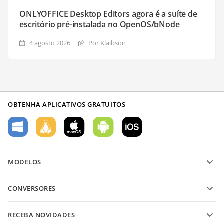
ONLYOFFICE Desktop Editors agora é a suíte de
escritório pré-instalada no OpenOS/bNode
4 agosto 2026
Por Klaibson
OBTENHA APLICATIVOS GRATUITOS
MODELOS
Modelos de formulário PDF
CONVERSORES
Modelos de documentos de texto
Converter arquivos de texto
Modelos de planilha
RECEBA NOVIDADES
Converter planilhas
Modelos de apresentação