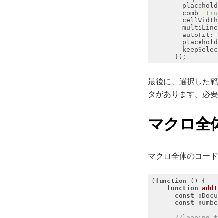
placehold
comb
: 
tru
cellWidth
multiLine
autoFit
: 
placehold
keepSelec
最後に、選択した
タがあります。必要
マクロ全
マクロ全体のコード
(
function
 (
) 
function
addT
const
const
//looping t