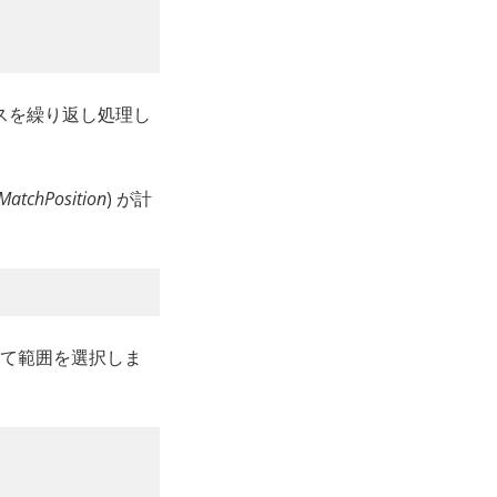
スを繰り返し処理し
MatchPosition
) が計
て範囲を選択しま