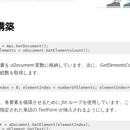
構築
文書を
oDocument
変数に格納しています。次に、
GetElementsCo
総数を取得します。
ndex = 
0
; elementIndex < numberOfElements; elementIndex+
は、各要素を循環させるために
for
ループを使用しています。こ
に指定された単語の
TextForm
が挿入されるようにします。