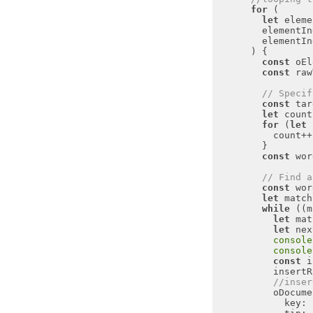
for
let
 eleme
const
const
// Specif
const
 tar
let
 count
for
 (
let
 
const
 wor
// Find a
const
 wor
let
while
 ((m
let
 mat
let
 nex
console
console
const
//inser
key
: 
tip
: 