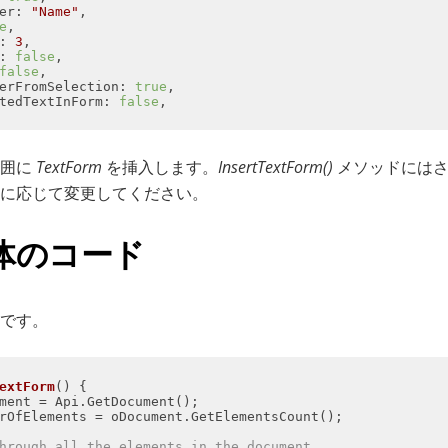
er
: 
"Name"
e
: 
3
: 
false
false
erFromSelection
: 
true
tedTextInForm
: 
false
範囲に
TextForm
を挿入します。
InsertTextForm()
メソッドにはさ
に応じて変更してください。
体のコード
です。
extForm
(
) 
hrough all the elements in the document.