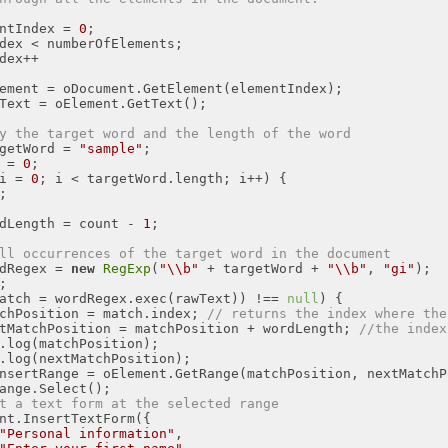
ntIndex = 
0
y the target word and the length of the word
getWord = 
"sample"
 = 
0
i = 
0
dLength = count - 
1
ll occurrences of the target word in the document
dRegex = 
new
RegExp
(
"\\b"
 + targetWord + 
"\\b"
, 
"gi"
atch = wordRegex.exec(rawText)) !== 
null
chPosition = match.index; 
// returns the index where the
tMatchPosition = matchPosition + wordLength; 
//the index
t a text form at the selected range
"Personal information"
"Enter your first name"