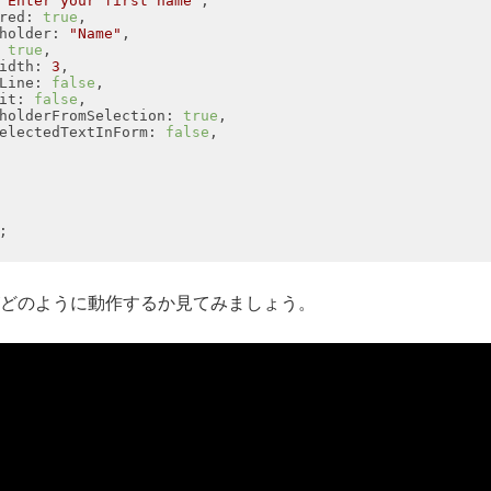
red
: 
true
holder
: 
"Name"
 
true
idth
: 
3
Line
: 
false
it
: 
false
holderFromSelection
: 
true
electedTextInForm
: 
false
どのように動作するか見てみましょう。