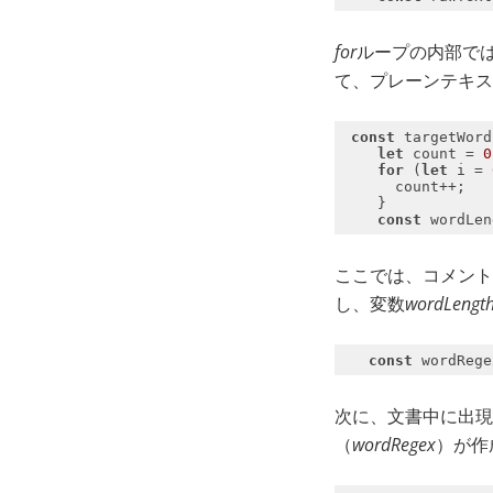
for
ループの内部で
て、プレーンテキ
const
 targetWord
let
 count = 
0
for
 (
let
 i = 
const
 wordLen
ここでは、コメント
し、変数
wordLengt
const
 wordRege
次に、文書中に出現
（
wordRegex
）が作