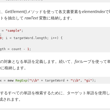
は、
GetElement()
メソッドを使って各文書要素を
elementIndex
で
ストを抽出して
rawText
変数に格納します。
 = 
"sample"
0
gth = count - 
1
の対象となる単語を定義します。続いて、
for
ループを使って
h
に格納します。
x = 
new
RegExp
(
"\\b"
 + targetWord + 
"\\b"
, 
"gi"
するすべての単語を検索するために、ターゲット単語を使用し
成されます。