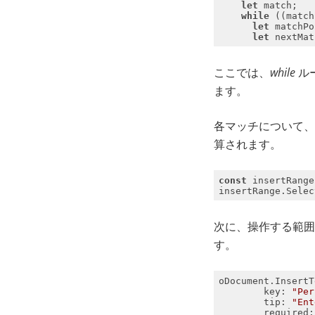
let
while
 ((match
let
let
ここでは、
while
ル
ます。
各マッチについて、
算されます。
const
次に、操作する範囲
す。
key
: 
"Per
tip
: 
"Ent
required
: