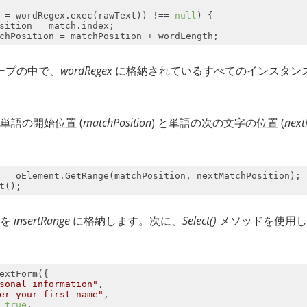
 = wordRegex.exec(rawText)) !== 
null
ープの中で、
wordRegex
に格納されているすべてのインスタン
単語の開始位置 (
matchPosition
) と単語の次の文字の位置 (
next
を
insertRange
に格納します。次に、
Select()
メソッドを使用し
sonal information"
er your first name"
 
true