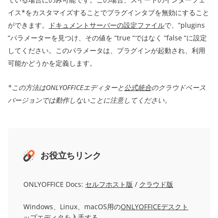
イス*をカスタマイズすることでプラグインタブを無効にすること
ができます。
ドキュメントサーバーの設定ファイル
で、”plugins
“パラメーターを見つけ、その値を “true “ではなく “false “に設定
してください。このパラメータは、プラグインが起動され、利用
可能かどうかを定義します。
*この方法はONLYOFFICEエディターと
公式統合
のクラウドベース
バージョンでは動作しないことに注意してください。
お役立ちリンク
ONLYOFFICE Docs:
セルフホスト版
/
クラウド版
Windows、Linux、macOS用の
ONLYOFFICEデスクト
ップエディタ
を入手する