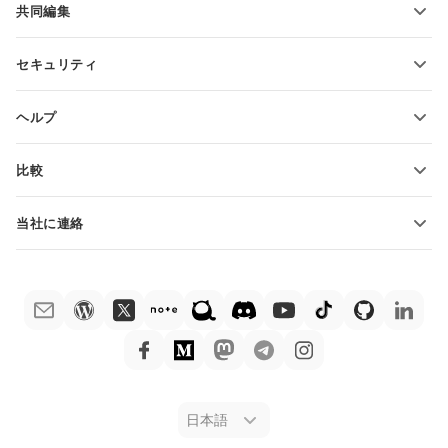
共同編集
無料アカウントをリクエスト
貢献者向け
セキュリティ
翻訳者向け
機能とツール
インフルエンサー向け
ヘルプ
求人情報
コミュニティ
比較
ヘルプ・センター
ONLYOFFICE Docs vs MS Office Online
ONLYOFFICEアカデミー
当社に連絡
ONLYOFFICE Docs vs Google Docs
ウェビナー
販売に関する質問
sales@onlyoffice.com
ONLYOFFICE Docs vs Zoho Docs
ホワイト ペーパー
パートナー事業に関する質問
partners@onlyoffice.com
ONLYOFFICE Docs vs LibreOffice
サポートお問い合わせフォーム
プレスリリースに関する質問
press@onlyoffice.com
ONLYOFFICE Docs vs WPS
デモ注文
折返し電話をリクエスト
ONLYOFFICE Docs vs Adobe Acrobat
法律情報
ONLYOFFICE Docs vs Hancom
日本語