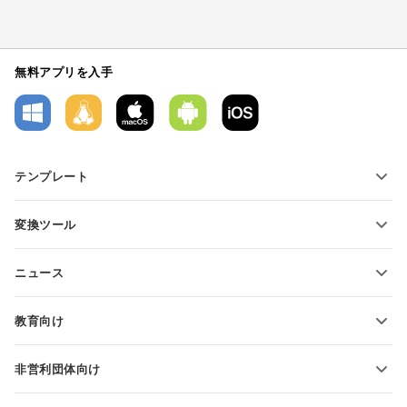
無料アプリを入手
テンプレート
PDFフォームテンプレート
変換ツール
テキスト文書テンプレート
テキストファイルの変換
スプレッドシートテンプレート
ニュース
スプレッドシートの変換
プレゼンテーションテンプレート
ブログ
スライドの変換
教育向け
PDFの変換
学生向け
非営利団体向け
教育関係者向け
機能とツール