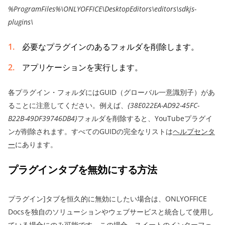
%ProgramFiles%\ONLYOFFICE\DesktopEditors\editors\sdkjs-
plugins\
必要なプラグインのあるフォルダを削除します。
アプリケーションを実行します。
各プラグイン・フォルダにはGUID（グローバル一意識別子）があ
ることに注意してください。例えば、
{38E022EA-AD92-45FC-
B22B-49DF39746DB4}
フォルダを削除すると、YouTubeプラグイ
ンが削除されます。すべてのGUIDの完全なリストは
ヘルプセンタ
ー
にあります。
プラグインタブを無効にする方法
プラグイン]タブを恒久的に無効にしたい場合は、ONLYOFFICE
Docsを独自のソリューションやウェブサービスと統合して使用し
ている場合にのみ可能です。この場合、スイートのインターフェ