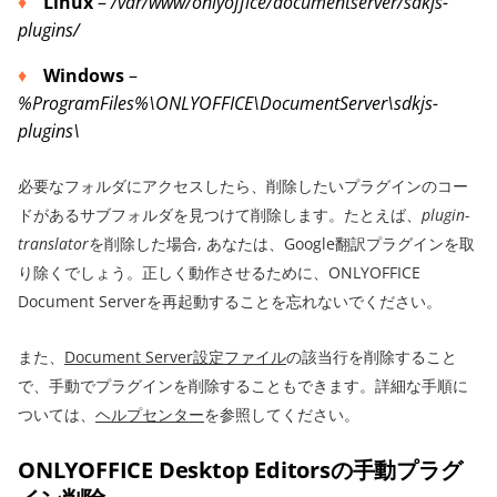
Linux
–
/var/www/onlyoffice/documentserver/sdkjs-
plugins/
Windows
–
%ProgramFiles%\ONLYOFFICE\DocumentServer\sdkjs-
plugins\
必要なフォルダにアクセスしたら、削除したいプラグインのコー
ドがあるサブフォルダを見つけて削除します。たとえば、
plugin-
translator
を削除した場合, あなたは、Google翻訳プラグインを取
り除くでしょう。正しく動作させるために、ONLYOFFICE
Document Serverを再起動することを忘れないでください。
また、
Document Server設定ファイル
の該当行を削除すること
で、手動でプラグインを削除することもできます。詳細な手順に
ついては、
ヘルプセンター
を参照してください。
ONLYOFFICE Desktop Editorsの手動プラグ