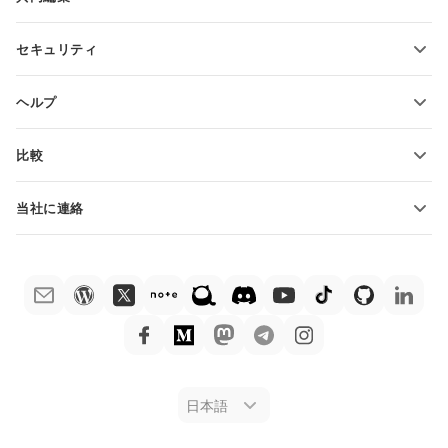
無料アカウントをリクエスト
貢献者向け
セキュリティ
翻訳者向け
機能とツール
インフルエンサー向け
ヘルプ
求人情報
コミュニティ
比較
ヘルプ・センター
ONLYOFFICE Docs vs MS Office Online
ONLYOFFICEアカデミー
当社に連絡
ONLYOFFICE Docs vs Google Docs
ウェビナー
販売に関する質問
sales@onlyoffice.com
ONLYOFFICE Docs vs Zoho Docs
ホワイト ペーパー
パートナー事業に関する質問
partners@onlyoffice.com
ONLYOFFICE Docs vs LibreOffice
サポートお問い合わせフォーム
プレスリリースに関する質問
press@onlyoffice.com
ONLYOFFICE Docs vs WPS
デモ注文
折返し電話をリクエスト
ONLYOFFICE Docs vs Adobe Acrobat
法律情報
ONLYOFFICE Docs vs Hancom
日本語