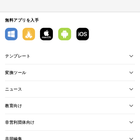
無料アプリを入手
テンプレート
PDFフォームテンプレート
変換ツール
テキスト文書テンプレート
テキストファイルの変換
スプレッドシートテンプレート
ニュース
スプレッドシートの変換
プレゼンテーションテンプレート
ブログ
スライドの変換
教育向け
PDFの変換
学生向け
非営利団体向け
教育関係者向け
機能とツール
共同編集