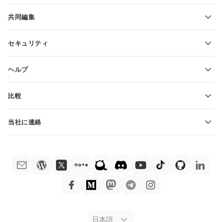
機能とツール
共同編集
無料アカウントをリクエスト
貢献者向け
セキュリティ
翻訳者向け
機能とツール
インフルエンサー向け
ヘルプ
求人情報
コミュニティ
比較
ヘルプ・センター
ONLYOFFICE Docs vs MS Office Online
ONLYOFFICEアカデミー
当社に連絡
ONLYOFFICE Docs vs Google Docs
ウェビナー
販売に関する質問
sales@onlyoffice.com
ONLYOFFICE Docs vs Zoho Docs
ホワイト ペーパー
パートナー事業に関する質問
partners@onlyoffice.com
ONLYOFFICE Docs vs LibreOffice
サポートお問い合わせフォーム
プレスリリースに関する質問
press@onlyoffice.com
ONLYOFFICE Docs vs WPS
デモ注文
折返し電話をリクエスト
ONLYOFFICE Docs vs Adobe Acrobat
法律情報
ONLYOFFICE Docs vs Hancom
日本語