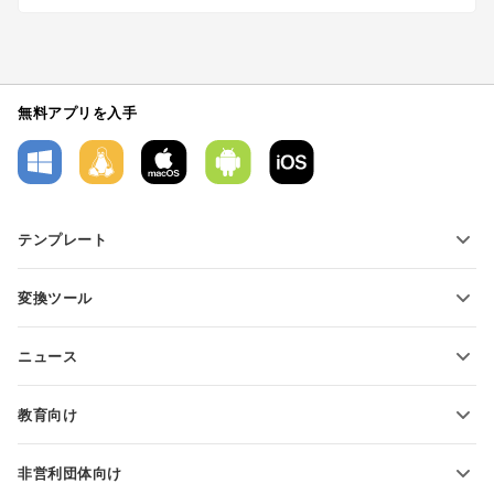
無料アプリを入手
テンプレート
PDFフォームテンプレート
変換ツール
テキスト文書テンプレート
テキストファイルの変換
スプレッドシートテンプレート
ニュース
スプレッドシートの変換
プレゼンテーションテンプレート
ブログ
スライドの変換
教育向け
PDFの変換
学生向け
非営利団体向け
教育関係者向け