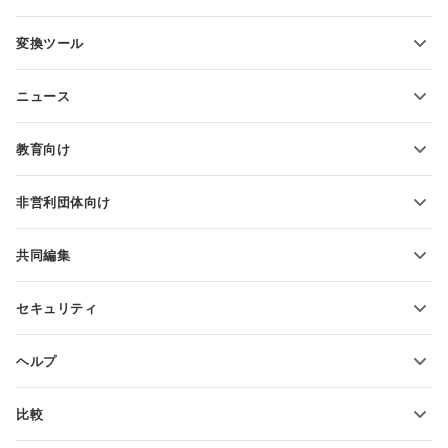
PDFフォームテンプレート
変換ツール
テキスト文書テンプレート
テキストファイルの変換
スプレッドシートテンプレート
ニュース
スプレッドシートの変換
プレゼンテーションテンプレート
ブログ
スライドの変換
教育向け
PDFの変換
学生向け
非営利団体向け
教育関係者向け
機能とツール
共同編集
無料アカウントをリクエスト
貢献者向け
セキュリティ
翻訳者向け
機能とツール
インフルエンサー向け
ヘルプ
求人情報
コミュニティ
比較
ヘルプ・センター