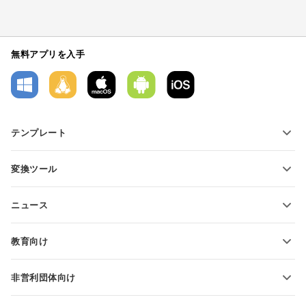
無料アプリを入手
テンプレート
PDFフォームテンプレート
変換ツール
テキスト文書テンプレート
テキストファイルの変換
スプレッドシートテンプレート
ニュース
スプレッドシートの変換
プレゼンテーションテンプレート
ブログ
スライドの変換
教育向け
PDFの変換
学生向け
非営利団体向け
教育関係者向け
機能とツール