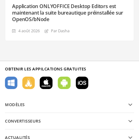
Application ONLYOFFICE Desktop Editors est
maintenant la suite bureautique préinstallée sur
OpenOS/bNode
4 août 2026
Par Dasha
OBTENIR LES APPILCATIONS GRATUITES
MODÈLES
Modèles de formulaires PDF
CONVERTISSEURS
Modèles de documents texte
Convertissez des documents texte
Modèles de feuilles de calcul
ACTUALITÉS