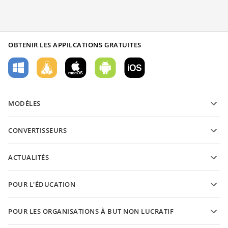
OBTENIR LES APPILCATIONS GRATUITES
MODÈLES
Modèles de formulaires PDF
CONVERTISSEURS
Modèles de documents texte
Convertissez des documents texte
Modèles de feuilles de calcul
ACTUALITÉS
Convertissez des feuilles de calcul
Modèles de présantations
Blog
Convertissez des présentations
POUR L'ÉDUCATION
Convertissez des PDFs
Pour les étudiants
POUR LES ORGANISATIONS À BUT NON LUCRATIF
Pour les enseignants