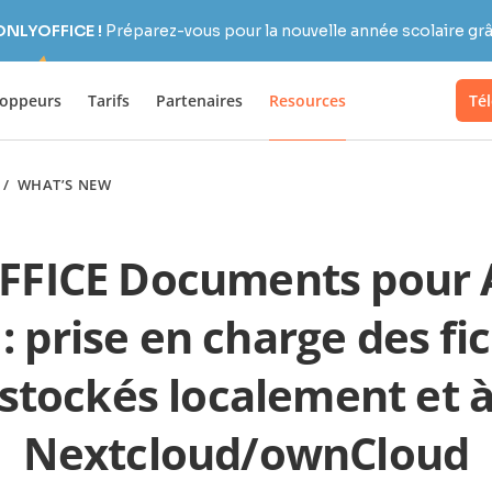
 ONLYOFFICE !
Préparez-vous pour la nouvelle année scolaire grâc
loppeurs
Tarifs
Partenaires
Resources
Té
/
WHAT’S NEW
FICE Documents pour 
 : prise en charge des fi
stockés localement et 
Nextcloud/ownCloud