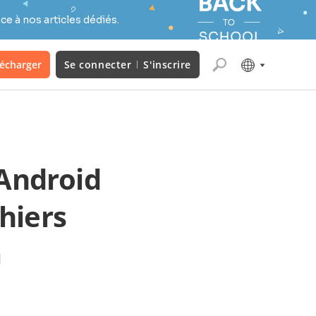
e à nos articles dédiés.
lécharger
Se connecter
S'inscrire
Android
chiers
à