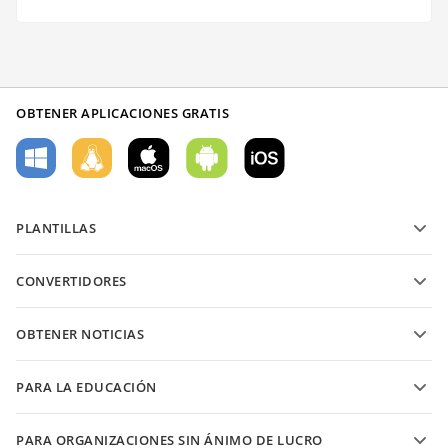
OBTENER APLICACIONES GRATIS
PLANTILLAS
Plantillas de formularios PDF
CONVERTIDORES
Plantillas de documentos de texto
Convierte archivos de texto
Plantillas de hojas de cálculo
OBTENER NOTICIAS
Convierte hojas de cálculo
Plantillas de presentaciones
Blog
Convierte presentaciones
PARA LA EDUCACIÓN
Convierte PDFs
Para estudiantes
PARA ORGANIZACIONES SIN ÁNIMO DE LUCRO