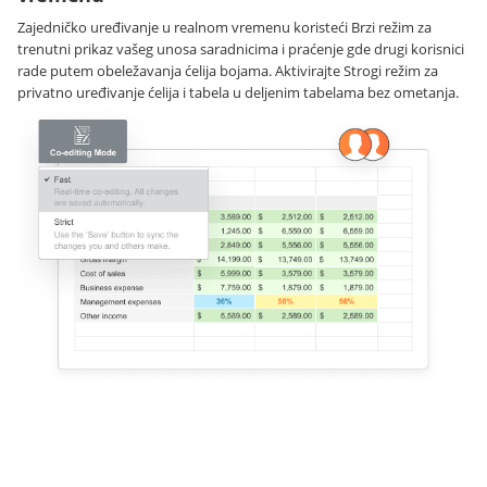
Zajedničko uređivanje u realnom vremenu koristeći Brzi režim za
trenutni prikaz vašeg unosa saradnicima i praćenje gde drugi korisnici
rade putem obeležavanja ćelija bojama. Aktivirajte Strogi režim za
privatno uređivanje ćelija i tabela u deljenim tabelama bez ometanja.