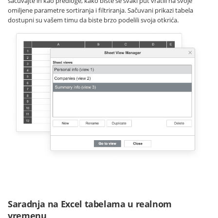
sačuvajte ih kao predloge, kako biste se svaki put vratili na svoje
omiljene parametre sortiranja i filtriranja. Sačuvani prikazi tabela
dostupni su vašem timu da biste brzo podelili svoja otkrića.
Saradnja na Excel tabelama u realnom
vremenu