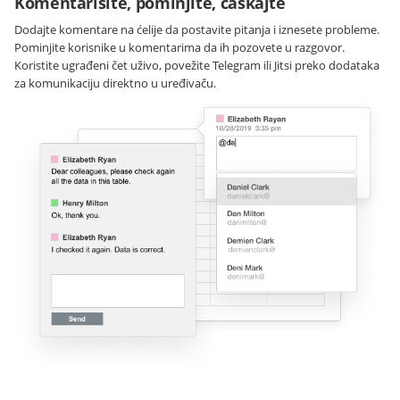
Komentarišite, pominjite, ćaskajte
Dodajte komentare na ćelije da postavite pitanja i iznesete probleme.
Pominjite korisnike u komentarima da ih pozovete u razgovor.
Koristite ugrađeni čet uživo, povežite Telegram ili Jitsi preko dodataka
za komunikaciju direktno u uređivaču.