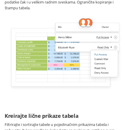
podatke čak i u velikim radnim sveskama. Ograničite kopiranje i
štampu tabela.
Kreirajte lične prikaze tabela
Filtrirajte i sortirajte tabele u pojedinačnim prikazima tabela i