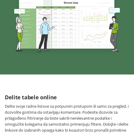
Delite tabele online
Delite svoje radne listove sa potpunim pristupom ili samo za pregled, i
dozvolite gostima da ostavljaju komentare. Podesite dozvole za
prilagođeno filtriranje da biste sakrili nerelevantne podatke i
omogućite kolegama da samostalno primenjuju filtere. Dobijte i delite
linkove do izabranih opsega kako bi koautori brzo pronašli potrebne