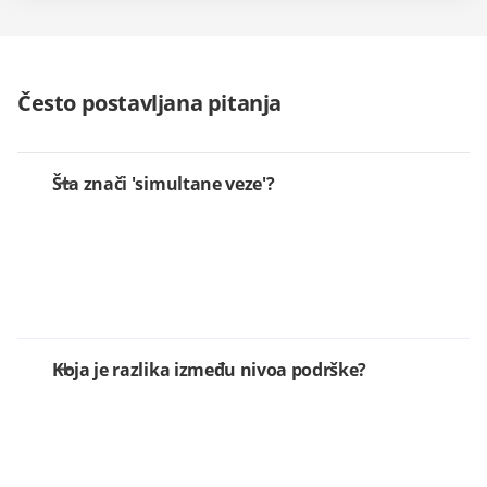
Često postavljana pitanja
Šta znači 'simultane veze'?
Koja je razlika između nivoa podrške?