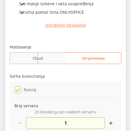
Sve manje izmene i veća unapređenja
Stručna pomoć tima ONLYOFFICE
Isprobajte besplatno
Hostovanje
Cloud
On-premises
Svrha licenciranja
Razvoj
Broj servera
20 konekcija po svakom serveru