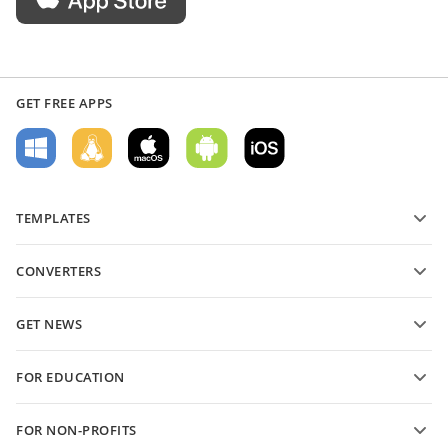
GET FREE APPS
TEMPLATES
PDF form templates
CONVERTERS
Text document templates
Tekstbestanden converteren
Spreadsheet templates
GET NEWS
Spreadsheets converteren
Presentation templates
Blog
Presentaties converteren
FOR EDUCATION
PDF's converteren
For students
FOR NON-PROFITS
For educators