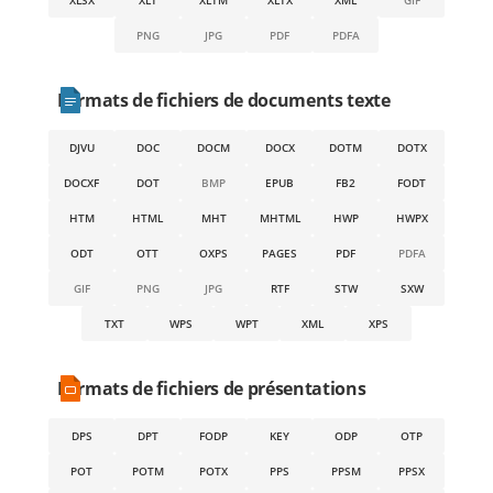
PNG
JPG
PDF
PDFA
Formats de fichiers de documents texte
DJVU
DOC
DOCM
DOCX
DOTM
DOTX
DOCXF
DOT
BMP
EPUB
FB2
FODT
HTM
HTML
MHT
MHTML
HWP
HWPX
ODT
OTT
OXPS
PAGES
PDF
PDFA
GIF
PNG
JPG
RTF
STW
SXW
TXT
WPS
WPT
XML
XPS
Formats de fichiers de présentations
DPS
DPT
FODP
KEY
ODP
OTP
POT
POTM
POTX
PPS
PPSM
PPSX