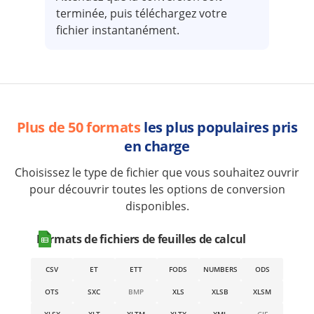
terminée, puis téléchargez votre
fichier instantanément.
Plus de 50 formats
les plus populaires pris
en charge
Choisissez le type de fichier que vous souhaitez ouvrir
pour découvrir toutes les options de conversion
disponibles.
Formats de fichiers de feuilles de calcul
CSV
ET
ETT
FODS
NUMBERS
ODS
OTS
SXC
BMP
XLS
XLSB
XLSM
XLSX
XLT
XLTM
XLTX
XML
GIF