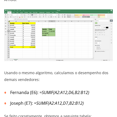
Usando o mesmo algoritmo, calculamos o desempenho dos
demais vendedores:
Fernanda (E6):
=SUMIF(A2:A12,D6,B2:B12)
Joseph (E7):
=SUMIF(A2:A12,D7,B2:B12)
Se feito corretamente, obtemos a seguinte tabela: