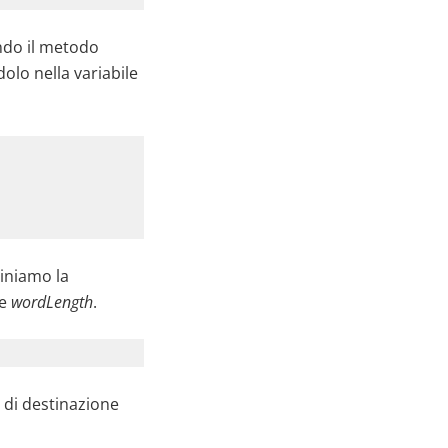
ndo il metodo
olo nella variabile
iniamo la
le
wordLength
.
 di destinazione