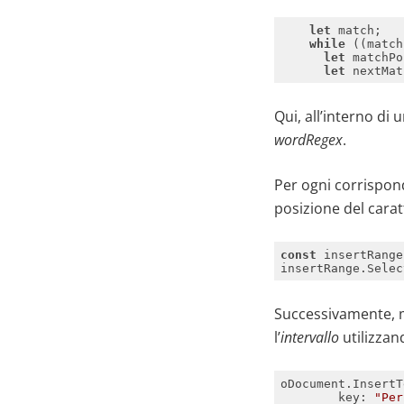
let
while
 ((match
let
let
Qui, all’interno di 
wordRegex
.
Per ogni corrispond
posizione del carat
const
Successivamente, m
l’
intervallo
utilizza
key
: 
"Per