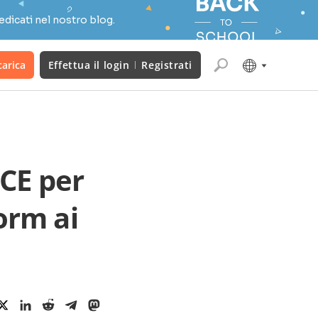
edicati nel nostro blog.
carica
Effettua il login
Registrati
ICE per
orm ai