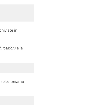
chiviate in
hPosition)
e la
i selezioniamo