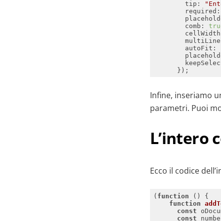
tip
: 
"Ent
required
:
placehold
comb
: 
tru
cellWidth
multiLine
autoFit
: 
placehold
keepSelec
Infine, inseriamo 
parametri. Puoi mod
L’intero 
Ecco il codice dell’
(
function
 (
) 
function
addT
const
const