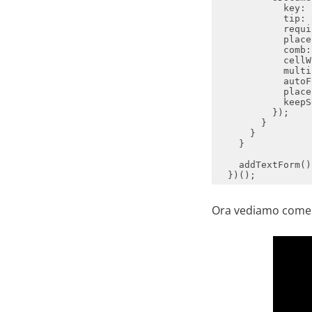
key
: 
tip
: 
requi
place
comb
:
cellW
multi
autoF
place
keepS
Ora vediamo come 