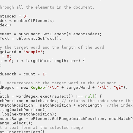
hrough all the elements in the document.
ntIndex = 
0
y the target word and the length of the word
getWord = 
"sample"
 = 
0
i = 
0
dLength = count - 
1
ll occurrences of the target word in the document
dRegex = 
new
RegExp
(
"\\b"
 + targetWord + 
"\\b"
, 
"gi"
atch = wordRegex.exec(rawText)) !== 
null
chPosition = match.index; 
// returns the index where the
tMatchPosition = matchPosition + wordLength; 
//the index
t a text form at the selected range