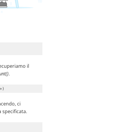
ecuperiamo il
nt()
.
+)
facendo, ci
 specificata.