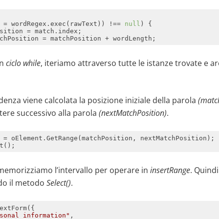
 = wordRegex.exec(rawText)) !== 
null
un
ciclo while
, iteriamo attraverso tutte le istanze trovate e ar
enza viene calcolata la posizione iniziale della parola
(matc
tere successivo alla parola
(nextMatchPosition)
.
emorizziamo l’intervallo per operare in
insertRange
. Quind
ndo il metodo
Select()
.
sonal information"