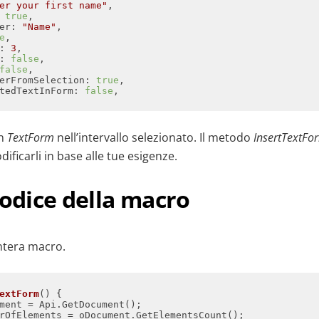
er your first name"
 
true
er
: 
"Name"
e
: 
3
: 
false
false
erFromSelection
: 
true
tedTextInForm
: 
false
un
TextForm
nell’intervallo selezionato. Il metodo
InsertTextFo
ificarli in base alle tue esigenze.
codice della macro
intera macro.
extForm
(
) 