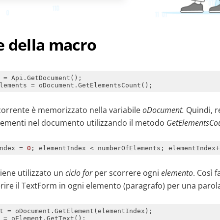
e della macro
corrente è memorizzato nella variabile
oDocument.
Quindi, r
lementi nel documento utilizzando il metodo
GetElementsCou
ndex = 
0
; elementIndex < numberOfElements; elementIndex+
iene utilizzato un
ciclo for
per scorrere ogni
elemento
. Così 
rire il TextForm in ogni elemento (paragrafo) per una parola