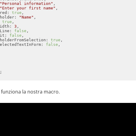
"Personal information"
"Enter your first name"
red
: 
true
holder
: 
"Name"
 
true
idth
: 
3
Line
: 
false
it
: 
false
holderFromSelection
: 
true
electedTextInForm
: 
false
funziona la nostra macro.