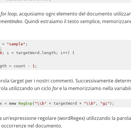
o
for loop
, acquisiamo ogni elemento del documento utilizza
ementIndex
. Quindi estraiamo il testo semplice, memorizzand
 = 
"sample"
0
gth = count - 
1
arola target per i nostri commenti. Successivamente determ
ola utilizzando un ciclo
for
e la memorizziamo nella variabi
x = 
new
RegExp
(
"\\b"
 + targetWord + 
"\\b"
, 
"gi"
a un’espressione regolare (wordRegex) utilizzando la parola
le occorrenze nel documento.