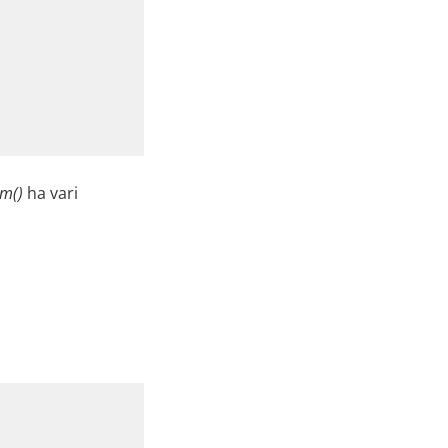
rm()
ha vari