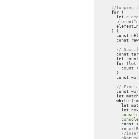
//looping t
for
let
 eleme
const
const
// Specif
const
 tar
let
 count
for
 (
let
 
const
 wor
// Find a
const
 wor
let
while
 ((m
let
 mat
let
 nex
console
console
const
//inser