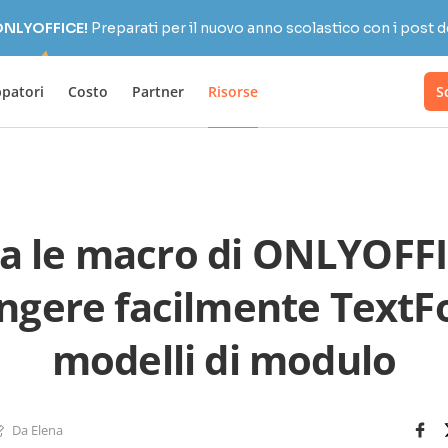
 ONLYOFFICE!
Preparati per il nuovo anno scolastico con i post d
ppatori
Costo
Partner
Risorse
S
za le macro di ONLYOFF
ngere facilmente TextF
modelli di modulo
Da Elena