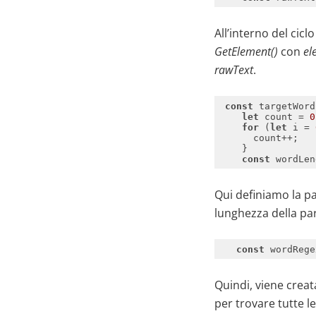
All’interno del cicl
GetElement()
con
el
rawText
.
const
 targetWord
let
 count = 
0
for
 (
let
 i = 
const
 wordLen
Qui definiamo la p
lunghezza della par
const
 wordRege
Quindi, viene creat
per trovare tutte 