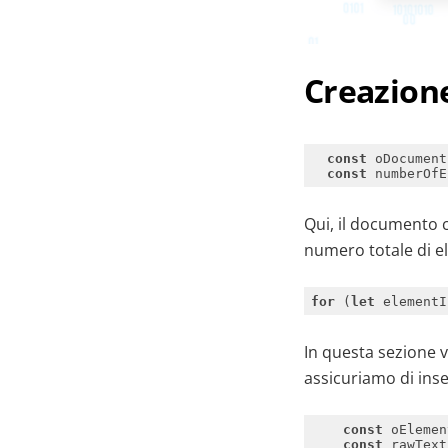
Creazion
const
const
Qui, il documento 
numero totale di e
for
 (
let
 elementI
In questa sezione v
assicuriamo di inse
const
const