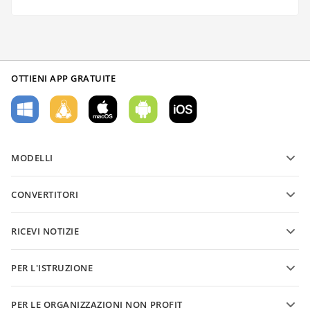
OTTIENI APP GRATUITE
MODELLI
Modelli di moduli PDF
CONVERTITORI
Modelli di documenti di testo
Converti file di testo
Modelli di fogli di calcolo
RICEVI NOTIZIE
Converti fogli di calcolo
Modelli di presentazioni
Blog
Converti presentazioni
PER L'ISTRUZIONE
Converti PDF
Per gli studenti
PER LE ORGANIZZAZIONI NON PROFIT