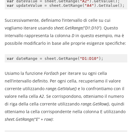
var
 dateValue = sheet.GetRange(
"A2"
var
 updateValue = sheet.GetRange(
"A4"
Successivamente, definiamo l’intervallo di celle su cui
vogliamo iterare usando
sheet.GetRange(“D1:D10”)
. Questo
intervallo rappresenta la colonna
D
in questo esempio, ma è
possibile modificarlo in base alle proprie esigenze specifiche:
var
 dateRange = sheet.GetRange(
"D1:D10"
Usiamo la funzione
ForEach
per iterare su ogni cella
nell’intervallo definito. Per ogni cella, recuperiamo il valore
corrente utilizzando
range.GetValue()
e lo confrontiamo con il
valore nella cella
A2
. Se corrispondono, otteniamo il numero
di riga della cella corrente utilizzando
range.GetRow()
, quindi
otteniamo la cella corrispondente nella colonna E utilizzando
sheet.GetRange(“E” + row)
: