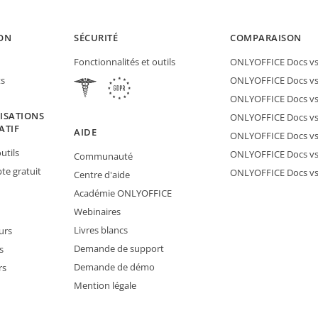
ON
SÉCURITÉ
COMPARAISON
Fonctionnalités et outils
ONLYOFFICE Docs vs 
ts
ONLYOFFICE Docs vs
ONLYOFFICE Docs vs
ISATIONS
ONLYOFFICE Docs vs 
ATIF
AIDE
ONLYOFFICE Docs v
utils
ONLYOFFICE Docs vs
Communauté
e gratuit
ONLYOFFICE Docs v
Centre d'aide
Académie ONLYOFFICE
Webinaires
Livres blancs
urs
Demande de support
s
Demande de démo
rs
Mention légale