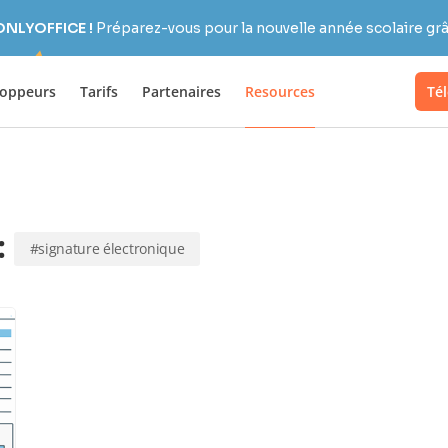
 ONLYOFFICE !
Préparez-vous pour la nouvelle année scolaire grâc
loppeurs
Tarifs
Partenaires
Resources
Té
:
#signature électronique