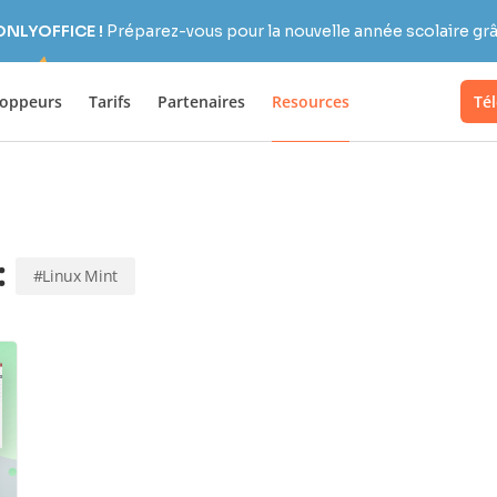
 ONLYOFFICE !
Préparez-vous pour la nouvelle année scolaire grâc
loppeurs
Tarifs
Partenaires
Resources
Té
:
#Linux Mint