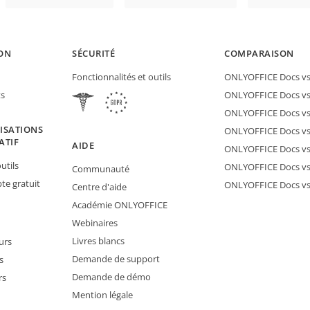
ON
SÉCURITÉ
COMPARAISON
Fonctionnalités et outils
ONLYOFFICE Docs vs 
ts
ONLYOFFICE Docs vs
ONLYOFFICE Docs vs
ISATIONS
ONLYOFFICE Docs vs 
ATIF
AIDE
ONLYOFFICE Docs v
utils
ONLYOFFICE Docs vs
Communauté
e gratuit
ONLYOFFICE Docs v
Centre d'aide
Académie ONLYOFFICE
Webinaires
Livres blancs
urs
Demande de support
s
Demande de démo
rs
Mention légale