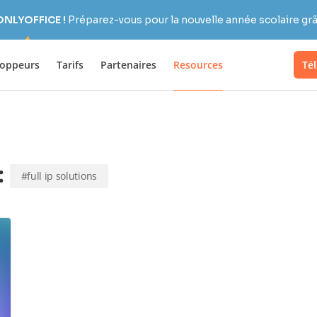
 ONLYOFFICE !
Préparez-vous pour la nouvelle année scolaire grâc
loppeurs
Tarifs
Partenaires
Resources
Té
:
#full ip solutions