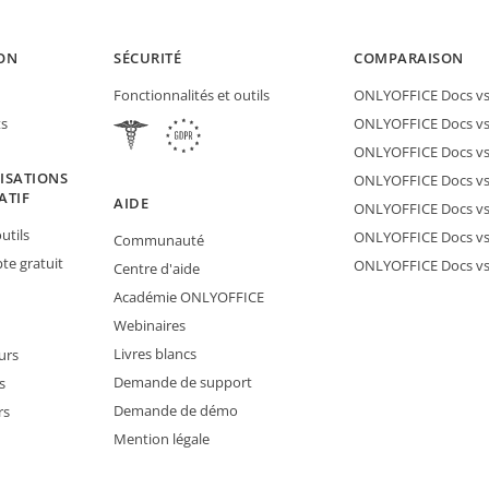
ON
SÉCURITÉ
COMPARAISON
Fonctionnalités et outils
ONLYOFFICE Docs vs 
ts
ONLYOFFICE Docs vs
ONLYOFFICE Docs vs
ISATIONS
ONLYOFFICE Docs vs 
ATIF
AIDE
ONLYOFFICE Docs v
utils
ONLYOFFICE Docs vs
Communauté
e gratuit
ONLYOFFICE Docs v
Centre d'aide
Académie ONLYOFFICE
Webinaires
Livres blancs
urs
Demande de support
s
Demande de démo
rs
Mention légale