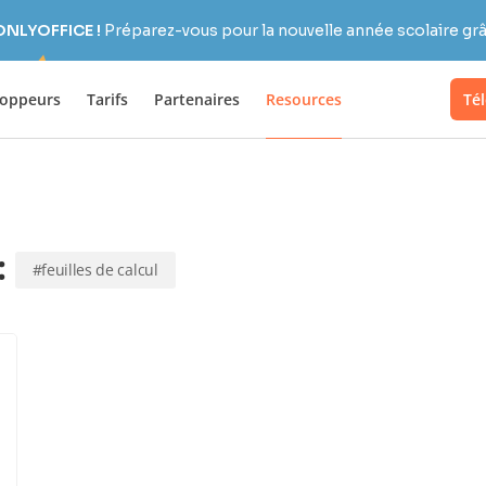
 ONLYOFFICE !
Préparez-vous pour la nouvelle année scolaire grâc
loppeurs
Tarifs
Partenaires
Resources
Té
:
#feuilles de calcul