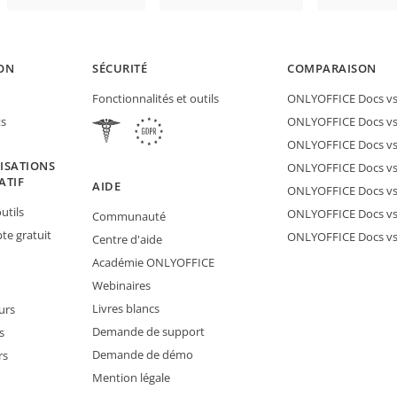
ON
SÉCURITÉ
COMPARAISON
Fonctionnalités et outils
ONLYOFFICE Docs vs 
ts
ONLYOFFICE Docs vs
ONLYOFFICE Docs vs
ISATIONS
ONLYOFFICE Docs vs 
ATIF
AIDE
ONLYOFFICE Docs v
utils
ONLYOFFICE Docs vs
Communauté
e gratuit
ONLYOFFICE Docs v
Centre d'aide
Académie ONLYOFFICE
Webinaires
Livres blancs
urs
Demande de support
s
Demande de démo
rs
Mention légale