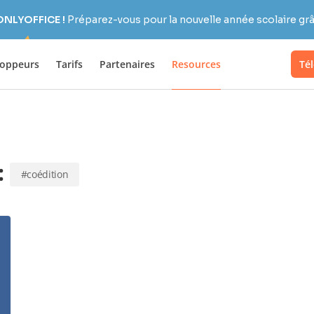
 ONLYOFFICE !
Préparez-vous pour la nouvelle année scolaire grâc
loppeurs
Tarifs
Partenaires
Resources
Té
:
#coédition