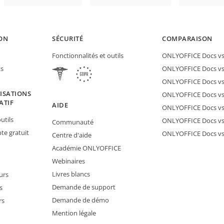
ON
SÉCURITÉ
COMPARAISON
Fonctionnalités et outils
ONLYOFFICE Docs vs 
ts
ONLYOFFICE Docs vs
ONLYOFFICE Docs vs
ISATIONS
ONLYOFFICE Docs vs 
ATIF
AIDE
ONLYOFFICE Docs v
utils
ONLYOFFICE Docs vs
Communauté
e gratuit
ONLYOFFICE Docs v
Centre d'aide
Académie ONLYOFFICE
Webinaires
Livres blancs
urs
Demande de support
s
Demande de démo
rs
Mention légale