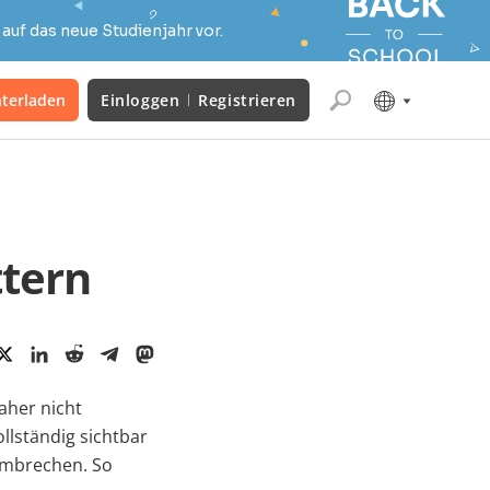
auf das neue Studienjahr vor.
terladen
Einloggen
Registrieren
ttern
daher nicht
llständig sichtbar
 umbrechen. So