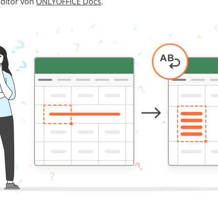
editor von
ONLYOFFICE Docs
.