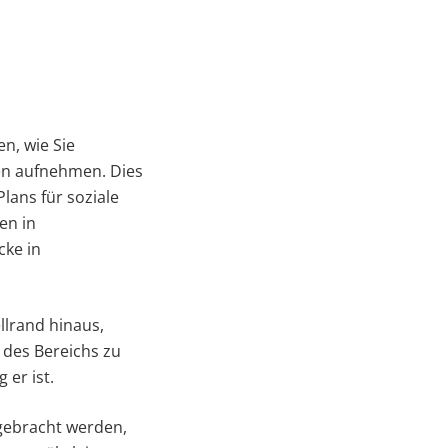
n, wie Sie
en aufnehmen. Dies
Plans für soziale
en in
cke in
llrand hinaus,
e des Bereichs zu
 er ist.
gebracht werden,