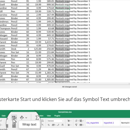
sterkarte Start und klicken Sie auf das Symbol Text umbrec