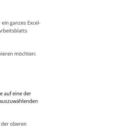
 ein ganzes Excel-
rbeitsblatts
ivieren möchten:
e auf eine der
en auszuwählenden
n der oberen