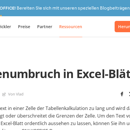
OFFICE!
Bereiten Sie sich mit unseren speziellen Blogbeiträgen 
ickler
Preise
Partner
Ressourcen
Herun
enumbruch in Excel-Blä
Von Vlad
xt in einer Zelle der Tabellenkalkulation zu lang und wird 
gt oder überschreitet die Grenzen der Zelle. Um den Text vo
Excel-Blatt ordentlich aussehen zu lassen, können Sie ihn