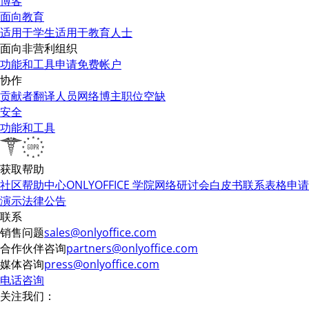
博客
面向教育
适用于学生
适用于教育人士
面向非营利组织
功能和工具
申请免费帐户
协作
贡献者
翻译人员
网络博主
职位空缺
安全
功能和工具
获取帮助
社区
帮助中心
ONLYOFFICE 学院
网络研讨会
白皮书
联系表格
申请
演示
法律公告
联系
销售问题
sales@onlyoffice.com
合作伙伴咨询
partners@onlyoffice.com
媒体咨询
press@onlyoffice.com
电话咨询
关注我们：