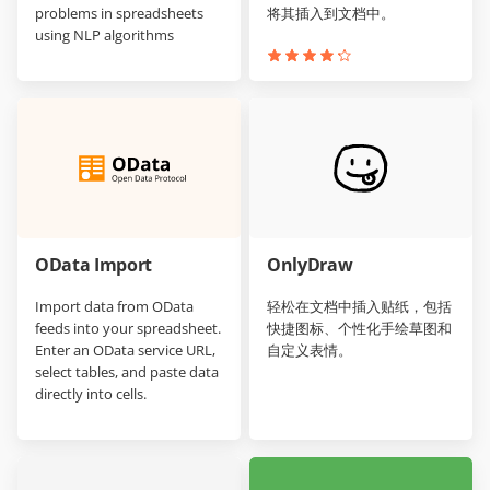
problems in spreadsheets
将其插入到文档中。
using NLP algorithms
OData Import
OnlyDraw
Import data from OData
轻松在文档中插入贴纸，包括
feeds into your spreadsheet.
快捷图标、个性化手绘草图和
Enter an OData service URL,
自定义表情。
select tables, and paste data
directly into cells.