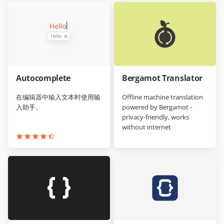
Autocomplete
Bergamot Translator
在编辑器中输入文本时使用输
Offline machine translation
入助手。
powered by Bergamot -
privacy-friendly, works
without internet