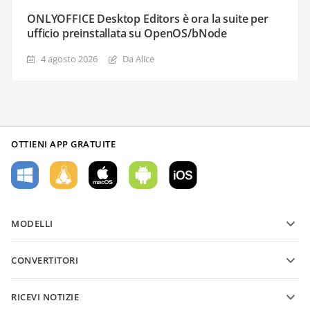
ONLYOFFICE Desktop Editors è ora la suite per
ufficio preinstallata su OpenOS/bNode
4 agosto 2026
Da Alice
OTTIENI APP GRATUITE
MODELLI
Modelli di moduli PDF
CONVERTITORI
Modelli di documenti di testo
Converti file di testo
Modelli di fogli di calcolo
RICEVI NOTIZIE
Converti fogli di calcolo
Modelli di presentazioni