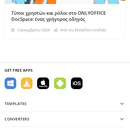
Τύποι χρηστών και ρόλοι στο ONLYOFFICE
DocSpace: ένας γρήγορος οδηγός
3 Δεκεμβρίου 2024
Από τον Efstathios Iosifidis
GET FREE APPS
TEMPLATES
PDF form templates
CONVERTERS
Text document templates
Μετατροπή αρχείων κειμένου